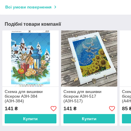
Всі умови повернення
Подібні товари компанії
Схема для вишивки
Схема для вишивки
Схем
бісером А3Н-384
бісером А3Н-517
бісе
(А3Н-384)
(А3Н-517)
(А4Н
141
141
85
₴
₴
Купити
Купити