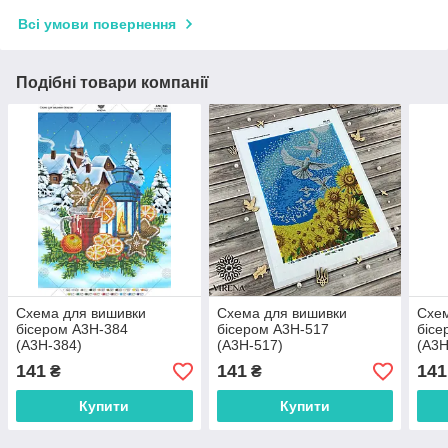
Всі умови повернення
Подібні товари компанії
Схема для вишивки
Схема для вишивки
Схем
бісером А3Н-384
бісером А3Н-517
бісе
(А3Н-384)
(А3Н-517)
(А3Н
141
141
141
₴
₴
Купити
Купити