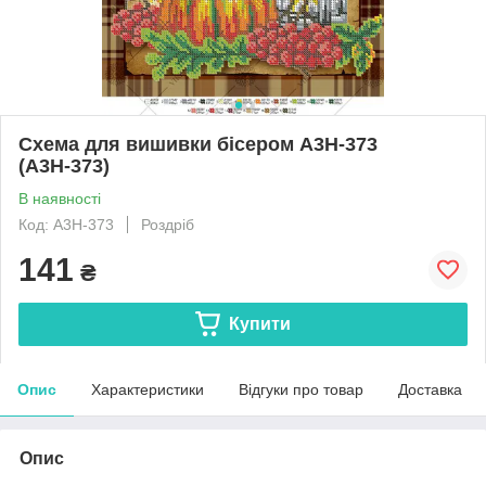
Схема для вишивки бісером А3Н-373
(А3Н-373)
В наявності
Код: А3Н-373
Роздріб
141
₴
Купити
Опис
Характеристики
Відгуки про товар
Доставка
Опис