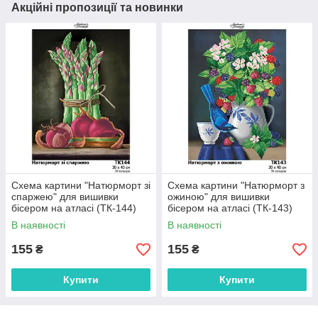
Акційні пропозиції та новинки
Схема картини "Натюрморт зі
Схема картини "Натюрморт з
спаржею" для вишивки
ожиною" для вишивки
бісером на атласі (ТК-144)
бісером на атласі (ТК-143)
В наявності
В наявності
155
155
₴
₴
Купити
Купити