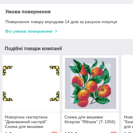
Умови повернення
Повернення товару впродовж 14 днів за рахунок покупця
Всі умови повернення
Подібні товари компанії
Новорічна скатертина
Схема для вишивки
Ново
"Дивовижний настрій".
бісером "Яблука" (Т-1056)
"Каз
Схема для вишивки
для 
бісером і нитками на
нитк