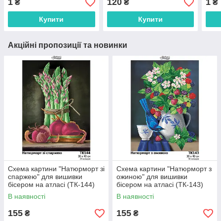
1
120
1
₴
₴
₴
габардині. (ТР-633)
(ТР-
Купити
Купити
Акційні пропозиції та новинки
Схема картини "Натюрморт зі
Схема картини "Натюрморт з
спаржею" для вишивки
ожиною" для вишивки
бісером на атласі (ТК-144)
бісером на атласі (ТК-143)
В наявності
В наявності
155
155
₴
₴