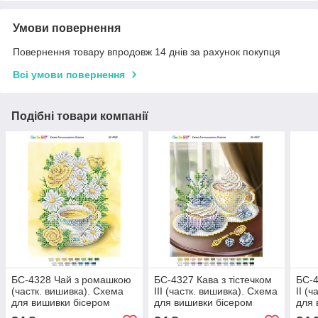
Умови повернення
Повернення товару впродовж 14 днів за рахунок покупця
Всі умови повернення
Подібні товари компанії
БС-4328 Чай з ромашкою
БС-4327 Кава з тістечком
БС-4
(частк. вишивка). Схема
ІІІ (частк. вишивка). Схема
ІІ (
для вишивки бісером
для вишивки бісером
для 