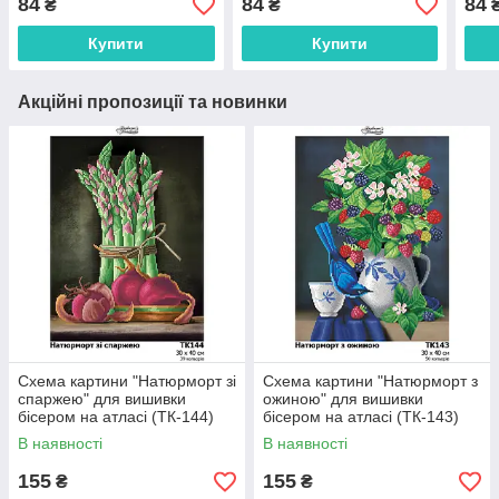
84
84
84
₴
₴
Купити
Купити
Акційні пропозиції та новинки
Схема картини "Натюрморт зі
Схема картини "Натюрморт з
спаржею" для вишивки
ожиною" для вишивки
бісером на атласі (ТК-144)
бісером на атласі (ТК-143)
В наявності
В наявності
155
155
₴
₴