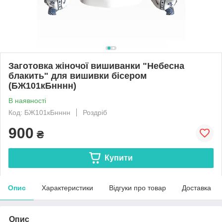
Заготовка жіночої вишиванки "Небесна
блакить" для вишивки бісером
(БЖ101кБнннн)
В наявності
Код: БЖ101кБнннн
Роздріб
900
₴
Купити
Опис
Характеристики
Відгуки про товар
Доставка
Опис