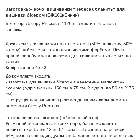
Заготовка жіночої вишиванки "Небесна блакить" для
вишивки бісером (БЖ101кБнннн)
5 кольорів бісеру Preciosa. 41265 намистин. Часткова
зашивка.
Друк схеми для вишивки на атлас-котоні (50% поліестру, 50%
котону) здійcнюється екологічно чистими фарбами. Після
прання виробу малюнок-схема для вишивки залишається на
тканині.
Колір тканини білий.
До комплекту входить:
- заготовка для вишивки бісером з нанесеним малюнком-
схемою (відріз тканини 150 cм Х 75 cм, 2 відрізи по 50 cм Х 75
cм),
- інструкція для вишивки з рекомендованими кольорами та
номерами бісеру Preciosa.
Техніка вишивки: півхрест (гобеленовий шов).
Розмірний потенціал заготовки передбачає можливість
пошиття виробу від 42 по 54 розмір. Заготовка на розміри
54+, включаючи індивідуальні побажання клієнта, передбачає