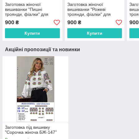
Заготовка жіночої
Заготовка жіночої
Заго
вишиванки "Пишні
вишиванки "Рожеві
виши
троянди, фіалки" для
троянди, фіалки" для
троя
вишивки бісером
вишивки бісером
виши
900
900
900
₴
₴
(БЖ008кБнннн)
(БЖ009кБнннн)
(БЖ
Купити
Купити
Акційні пропозиції та новинки
Заготовка під вишивку
"Сорочка жіноча БЖ-147"