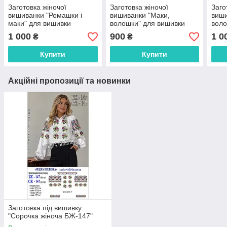
Заготовка жіночої
Заготовка жіночої
Заго
вишиванки "Ромашки і
вишиванки "Маки,
виши
маки" для вишивки
волошки" для вишивки
воло
бісером (БЖ189кБнннн)
бісером (БЖ003кБнннн)
виши
1 000
900
1 0
₴
₴
(БЖ
Купити
Купити
Акційні пропозиції та новинки
Заготовка під вишивку
"Сорочка жіноча БЖ-147"