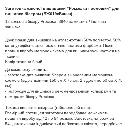
Заготовка жіночої вишиванки "Ромашки і волошки" для
вишивки бісером (БЖ019кБнннн)
13 кольорів бісеру Preciosa. 8940 намистин. Часткова
зашивка.
Друк схеми для вишивки на атлас-котоні (50% поліестру, 50%
котону) здійcнюється екологічно чистими фарбами. Після
прання виробу малюнок-схема для вишивки залишається на
тканині.
Колір тканини білий.
До комплекту входить:
- заготовка для вишивки бісером з нанесеним малюнком-
схемою (відріз тканини 150 cм Х 75 cм, 2 відрізи по 50 cм Х 75
cм),
- інструкція для вишивки з рекомендованими кольорами та
номерами бісеру Preciosa.
Техніка вишивки: півхрест (гобеленовий шов).
Розмірний потенціал заготовки передбачає можливість
пошиття виробу від 42 по 54 розмір. Заготовка на розміри
54+, включаючи індивідуальні побажання клієнта, передбачає