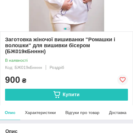
Заготовка жіночої вишиванки "Ромашки і
волошки" для вишивки бісером
(БЖ019кБнннн)
В наявності
Код: БЖ019кБнннн
Роздріб
900
₴
Купити
Опис
Характеристики
Відгуки про товар
Доставка
Опис