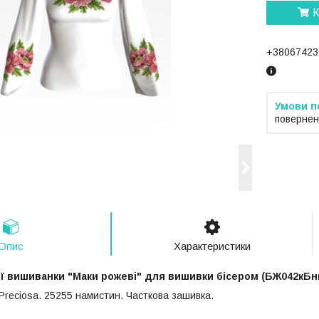
К
+38067423
повернен
Опис
Характеристики
ої вишиванки "Маки рожеві" для вишивки бісером (БЖ042кБн
 Preciosa. 25255 намистин. Часткова зашивка.