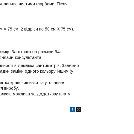
кологічно чистими фарбами. Після
Х 75 cм, 2 відрізи по 50 cм Х 75 cм),
змір. Заготовка на розміри 54+,
онлайн-консультанта.
ішності в декілька сантиметрів. Залежно
падки заміни одного кольору іншим (у
мітка країв вишивки та уточнення
тя виробу.
 голкою можлива за додаткову плату.