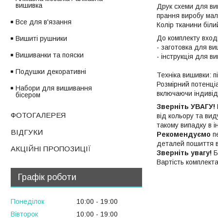
вишивка
Друк схеми для ви
прання виробу мал
Все для в'язання
Колір тканини біли
До комплекту вход
Вишиті рушники
- заготовка для ви
Вишиванки та пояски
- інструкція для 
Подушки декоративні
Техніка вишивки: п
Розмірний потенціа
Набори для вишивання
включаючи індивід
бісером
Зверніть УВАГУ!
ФОТОГАЛЕРЕЯ
від кольору та вид
такому випадку в і
ВІДГУКИ
Рекомендуємо
пе
деталей пошиття ви
АКЦІЙНІ ПРОПОЗИЦІЇ
Зверніть увагу!
Б
Вартість комплект
Графік роботи
Понеділок
10:00
19:00
Вівторок
10:00
19:00