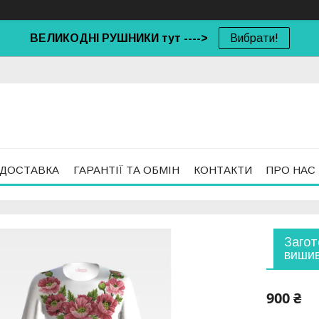
ВЕЛИКОДНІ РУШНИКИ тут ---->
Вибрати!
 ДОСТАВКА
ГАРАНТІЇ ТА ОБМІН
КОНТАКТИ
ПРО НАС
Загот
вишив
900 ₴