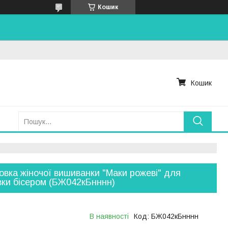
Кошик
Кошик
овка жіночої вишиванки "Маки рожеві" для
ки бісером (БЖ042кБнннн)
В наявності
Код:
БЖ042кБнннн