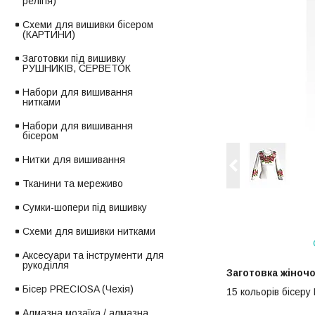
релігія)
Схеми для вишивки бісером
(КАРТИНИ)
Заготовки під вишивку
РУШНИКІВ, СЕРВЕТОК
Набори для вишивання
нитками
Набори для вишивання
бісером
Нитки для вишивання
Тканини та мереживо
Сумки-шопери під вишивку
Схеми для вишивки нитками
Аксесуари та інструменти для
рукоділля
Заготовка жіноч
Бісер PRECIOSA (Чехія)
15 кольорів бісеру
Алмазна мозаїка / алмазна