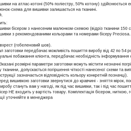
шивки на атлас-котоні (50% поліестру, 50% котону) здійcнюється е
юнок-схема для вишивки залишається на тканині.
й.
ить:
шивки бісером з нанесеним малюнком-схемою (відріз тканини 150 cм 
вишивки з рекомендованими кольорами та номерами бісеру Preciosa.
івхрест (гобеленовий шов).
л заготовки передбачає можливість пошиття виробу від 42 по 54 ро
уальні побажання клієнта, передбачає необхідність інформування 
Вказані розмірні параметри заготовки можуть містити незначні погр
у тканини, допускається погіршення чіткості нанесеної схеми та ви
нструкції зазначається відповідність кольору конкретній позначці).
ред вишивкою заготовки звернутися до кравчині - зняття мірок, по
робу стануть вам у нагоді, як під час вишивки, так і під час пошит
ісер НЕ входить у вартість товару. Комплектація бісером, ниткою,
ації уточняйте в менеджера