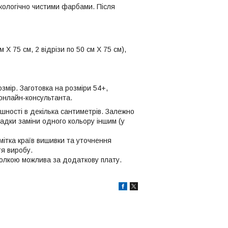
кологічно чистими фарбами. Після
Х 75 cм, 2 відрізи по 50 cм Х 75 cм),
змір. Заготовка на розміри 54+,
онлайн-консультанта.
ішності в декілька сантиметрів. Залежно
падки заміни одного кольору іншим (у
мітка країв вишивки та уточнення
тя виробу.
 голкою можлива за додаткову плату.