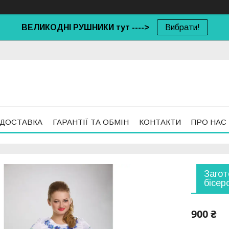
ВЕЛИКОДНІ РУШНИКИ тут ---->
Вибрати!
 ДОСТАВКА
ГАРАНТІЇ ТА ОБМІН
КОНТАКТИ
ПРО НАС
Загот
бісер
900 ₴