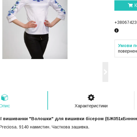
К
+38067423
повернен
Опис
Характеристики
ої вишиванки "Волошки" для вишивки бісером (БЖ051кБнннн
 Preciosa. 9140 намистин. Часткова зашивка.