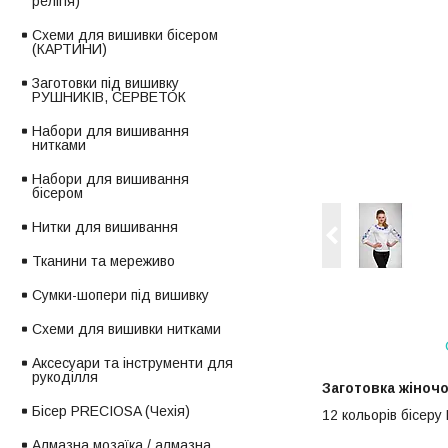
релігія)
Схеми для вишивки бісером
(КАРТИНИ)
Заготовки під вишивку
РУШНИКІВ, СЕРВЕТОК
Набори для вишивання
нитками
Набори для вишивання
бісером
Нитки для вишивання
Тканини та мереживо
Сумки-шопери під вишивку
Схеми для вишивки нитками
Аксесуари та інструменти для
рукоділля
Заготовка жіноч
Бісер PRECIOSA (Чехія)
12 кольорів бісеру
Алмазна мозаїка / алмазна