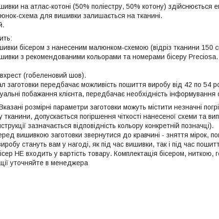
шивки на атлас-котоні (50% поліестру, 50% котону) здійcнюється е
юнок-схема для вишивки залишається на тканині.
й.
ить:
шивки бісером з нанесеним малюнком-схемою (відріз тканини 150 cм 
вишивки з рекомендованими кольорами та номерами бісеру Preciosa.
івхрест (гобеленовий шов).
л заготовки передбачає можливість пошиття виробу від 42 по 54 ро
уальні побажання клієнта, передбачає необхідність інформування 
Вказані розмірні параметри заготовки можуть містити незначні погр
у тканини, допускається погіршення чіткості нанесеної схеми та ви
нструкції зазначається відповідність кольору конкретній позначці).
ред вишивкою заготовки звернутися до кравчині - зняття мірок, по
робу стануть вам у нагоді, як під час вишивки, так і під час пошит
ісер НЕ входить у вартість товару. Комплектація бісером, ниткою,
ації уточняйте в менеджера