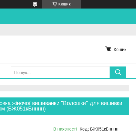
Кошик
Кошик
овка жіночої вишиванки "Волошки" для вишивки
ом (БЖ051кБнннн)
В наявності
Код:
БЖ051кБнннн