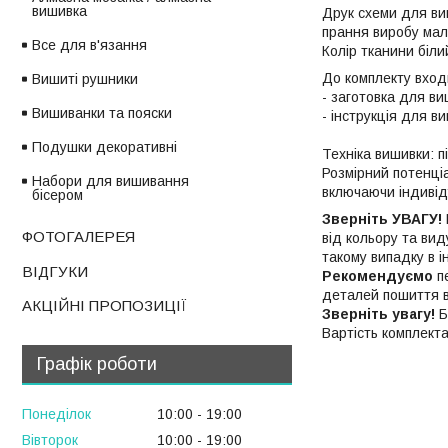
вишивка
Друк схеми для ви
прання виробу мал
Все для в'язання
Колір тканини біли
До комплекту вход
Вишиті рушники
- заготовка для ви
Вишиванки та пояски
- інструкція для 
Подушки декоративні
Техніка вишивки: п
Розмірний потенціа
Набори для вишивання
включаючи індивід
бісером
Зверніть УВАГУ!
ФОТОГАЛЕРЕЯ
від кольору та вид
такому випадку в і
ВІДГУКИ
Рекомендуємо
пе
деталей пошиття ви
АКЦІЙНІ ПРОПОЗИЦІЇ
Зверніть увагу!
Б
Вартість комплект
Графік роботи
Понеділок
10:00
19:00
Вівторок
10:00
19:00