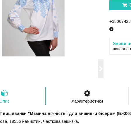
К
+38067423
повернен
Опис
Характеристики
ої вишиванки "Мамина ніжність" для вишивки бісером (БЖ06
ciosa. 18556 намистин. Часткова зашивка.