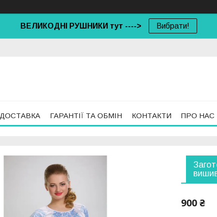
ВЕЛИКОДНІ РУШНИКИ тут ---->
Вибрати!
 ДОСТАВКА
ГАРАНТІЇ ТА ОБМІН
КОНТАКТИ
ПРО НАС
Загот
вишив
900 ₴