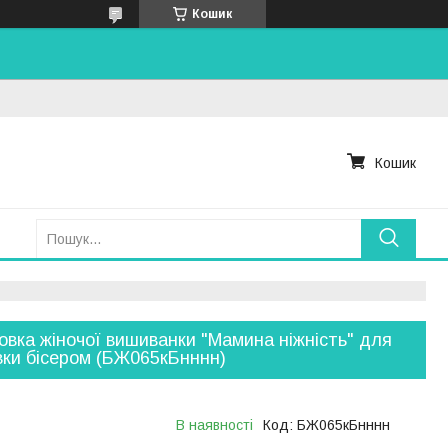
Кошик
Кошик
овка жіночої вишиванки "Мамина ніжність" для
ки бісером (БЖ065кБнннн)
В наявності
Код:
БЖ065кБнннн