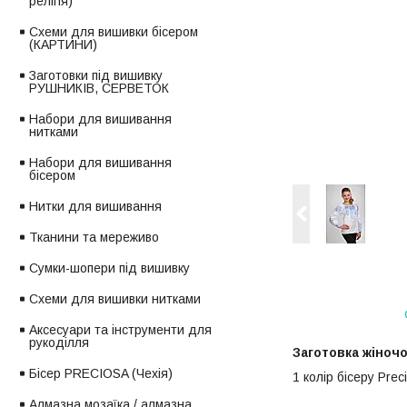
релігія)
Схеми для вишивки бісером
(КАРТИНИ)
Заготовки під вишивку
РУШНИКІВ, СЕРВЕТОК
Набори для вишивання
нитками
Набори для вишивання
бісером
Нитки для вишивання
Тканини та мереживо
Сумки-шопери під вишивку
Схеми для вишивки нитками
Аксесуари та інструменти для
рукоділля
Заготовка жіноч
Бісер PRECIOSA (Чехія)
1 колір бісеру Pre
Алмазна мозаїка / алмазна