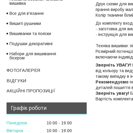
вишивка
Друк схеми для ви
прання виробу мал
Все для в'язання
Колір тканини біли
До комплекту вход
Вишиті рушники
- заготовка для ви
Вишиванки та пояски
- інструкція для 
Подушки декоративні
Техніка вишивки: п
Розмірний потенціа
Набори для вишивання
включаючи індивід
бісером
Зверніть УВАГУ!
ФОТОГАЛЕРЕЯ
від кольору та вид
такому випадку в і
ВІДГУКИ
Рекомендуємо
пе
деталей пошиття ви
АКЦІЙНІ ПРОПОЗИЦІЇ
Зверніть увагу!
Б
Вартість комплект
Графік роботи
Понеділок
10:00
19:00
Вівторок
10:00
19:00