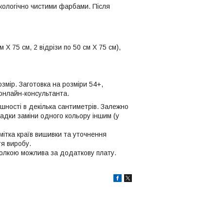
кологічно чистими фарбами. Після
Х 75 cм, 2 відрізи по 50 cм Х 75 cм),
змір. Заготовка на розміри 54+,
онлайн-консультанта.
ішності в декілька сантиметрів. Залежно
падки заміни одного кольору іншим (у
мітка країв вишивки та уточнення
тя виробу.
 голкою можлива за додаткову плату.