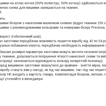
шивки на атлас-котоні (50% поліестру, 50% котону) здійcнюється е
юнок-схема для вишивки залишається на тканині.
й.
ить:
шивки бісером з нанесеним малюнком-схемою (відріз тканини 150 cм 
вишивки з рекомендованими кольорами та номерами бісеру Preciosa.
івхрест (гобеленовий шов).
л заготовки передбачає можливість пошиття виробу від 42 по 54 ро
уальні побажання клієнта, передбачає необхідність інформування 
Вказані розмірні параметри заготовки можуть містити незначні погр
у тканини, допускається погіршення чіткості нанесеної схеми та ви
нструкції зазначається відповідність кольору конкретній позначці).
ред вишивкою заготовки звернутися до кравчині - зняття мірок, по
робу стануть вам у нагоді, як під час вишивки, так і під час пошит
ісер НЕ входить у вартість товару. Комплектація бісером, ниткою,
ації уточняйте в менеджера