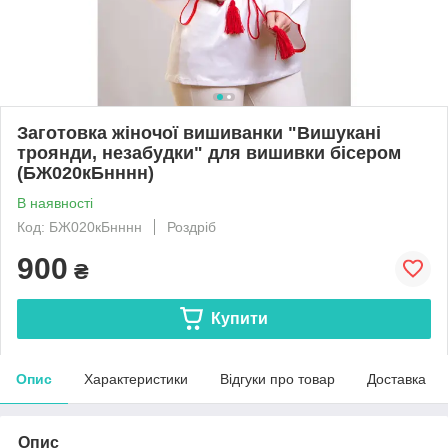
Заготовка жіночої вишиванки "Вишукані
троянди, незабудки" для вишивки бісером
(БЖ020кБнннн)
В наявності
Код: БЖ020кБнннн
Роздріб
900
₴
Купити
Опис
Характеристики
Відгуки про товар
Доставка
Опис