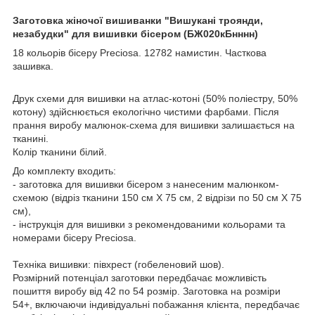
Заготовка жіночої вишиванки "Вишукані троянди,
незабудки" для вишивки бісером (БЖ020кБнннн)
18 кольорів бісеру Preciosa. 12782 намистин. Часткова
зашивка.
Друк схеми для вишивки на атлас-котоні (50% поліестру, 50%
котону) здійcнюється екологічно чистими фарбами. Після
прання виробу малюнок-схема для вишивки залишається на
тканині.
Колір тканини білий.
До комплекту входить:
- заготовка для вишивки бісером з нанесеним малюнком-
схемою (відріз тканини 150 cм Х 75 cм, 2 відрізи по 50 cм Х 75
cм),
- інструкція для вишивки з рекомендованими кольорами та
номерами бісеру Preciosa.
Техніка вишивки: півхрест (гобеленовий шов).
Розмірний потенціал заготовки передбачає можливість
пошиття виробу від 42 по 54 розмір. Заготовка на розміри
54+, включаючи індивідуальні побажання клієнта, передбачає