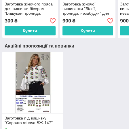
Заготовка жіночого пояса
Заготовка жіночої
Заго
для вишивки бісером
вишиванки "Лілеї,
виши
"Вишукані троянди,
троянди, незабудки" для
неза
незабудки"
вишивки бісером
бісе
300
900
900
₴
₴
(ПС020кБнннн)
(БЖ036кБнннн)
Купити
Купити
Акційні пропозиції та новинки
Заготовка під вишивку
"Сорочка жіноча БЖ-147"