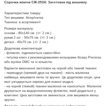
Сорочка жіноча СЖ-253А. Заготовка під вишивку
Характеристики товару:
Тип вишивки: бісер/нитка
Тканина: в асортименті
Розміри матеріалу:
основа - 80х140 см. (+/- 2 см.)
рукав 2 шт. - 50х75 см. (+/- 2 см.)
деталі - 40х70 см. (+/- 2 см.)
Додаткова комплектація:
- флізелін, підклеюється самостійно
- титулка-ключ з рекомендованими кольорами бісеру Preciosa
або муліне DMC та їх кількістю.
Варіанти виконання заготовок на чорній або темній тканині:
- термодрук (прямий друк на тканині) - якість малюнка
найвища, вишивати легко та зручно. Це додаткова опція, ціна
якої узгоджується окремо для кожної моделі.
- на чорній (темній) тканині малюнок не наноситься. Малюнок
друкується на водорозчинному флізеліні, який додається у
комплект. Ціна заготовки не змінюється, але вишивати менш
зручно.
Зверніть увагу!
Виробник залишає за собою право