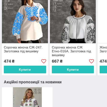
Сорочка жіноча СЖ-247.
Сорочка жіноча СЖ
Жіно
Заготовка під вишивку
Етно-016А. Заготовка під
Заго
вишивку
474
667
474
₴
₴
Купити
Купити
Акційні пропозиції та новинки