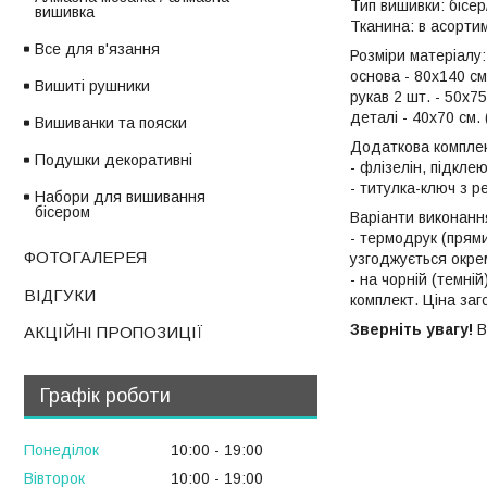
Тип вишивки: бісер
вишивка
Тканина: в асорти
Все для в'язання
Розміри матеріалу
основа - 80х140 см.
Вишиті рушники
рукав 2 шт. - 50х75 
деталі - 40х70 см. (
Вишиванки та пояски
Додаткова комплек
Подушки декоративні
- флізелін, підкле
- титулка-ключ з р
Набори для вишивання
бісером
Варіанти виконання
- термодрук (прями
ФОТОГАЛЕРЕЯ
узгоджується окре
- на чорній (темні
ВІДГУКИ
комплект. Ціна за
Зверніть увагу!
В
АКЦІЙНІ ПРОПОЗИЦІЇ
Графік роботи
Понеділок
10:00
19:00
Вівторок
10:00
19:00