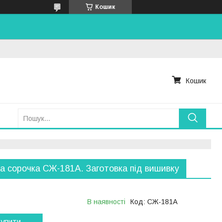
Кошик
Кошик
а сорочка СЖ-181A. Заготовка під вишивку
В наявності
Код:
СЖ-181A
упити