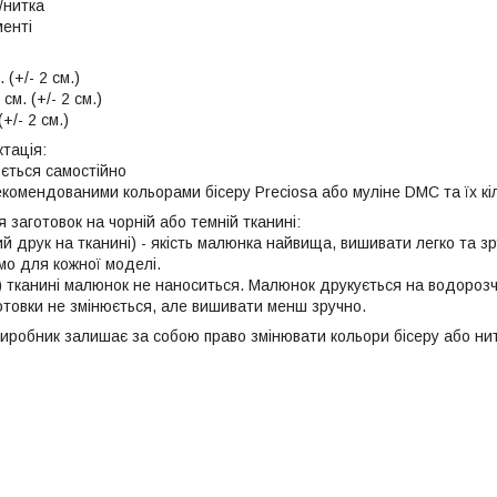
/нитка
менті
:
 (+/- 2 см.)
см. (+/- 2 см.)
+/- 2 см.)
тація:
юється самостійно
екомендованими кольорами бісеру Preciosa або муліне DMC та їх кіл
 заготовок на чорній або темній тканині:
й друк на тканині) - якість малюнка найвища, вишивати легко та зр
мо для кожної моделі.
й) тканині малюнок не наноситься. Малюнок друкується на водорозч
готовки не змінюється, але вишивати менш зручно.
иробник залишає за собою право змінювати кольори бісеру або нит