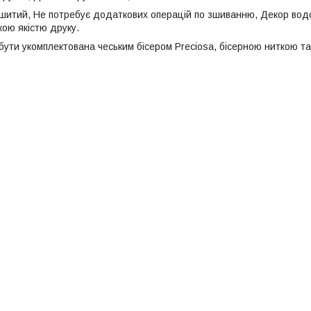
шитий, Не потребує додаткових операцій по зшиванню, Декор водо
кою якістю друку.
ути укомплектована чеським бісером Preciosa, бісерною ниткою та 