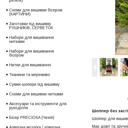
релігія)
Схеми для вишивки бісером
(КАРТИНИ)
Заготовки під вишивку
РУШНИКІВ, СЕРВЕТОК
Набори для вишивання
нитками
Набори для вишивання
бісером
Нитки для вишивання
Тканини та мереживо
Сумки-шопери під вишивку
Схеми для вишивки нитками
Аксесуари та інструменти для
рукоділля
Шоппер без заст
Бісер PRECIOSA (Чехія)
Шоппер для вишивк
Має довгі та зручн
Алмазна мозаїка / алмазна