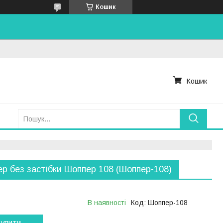
Кошик
Кошик
р без застібки Шоппер 108 (Шоппер-108)
В наявності
Код:
Шоппер-108
упити