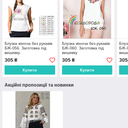
Блузка жіноча без рукавів
Блузка жіноча без рукавів
Блуз
БЖ-056. Заготовка під
БЖ-060. Заготовка під
БЖ-0
вишивку
вишивку
виш
305
305
305
₴
₴
Купити
Купити
Акційні пропозиції та новинки