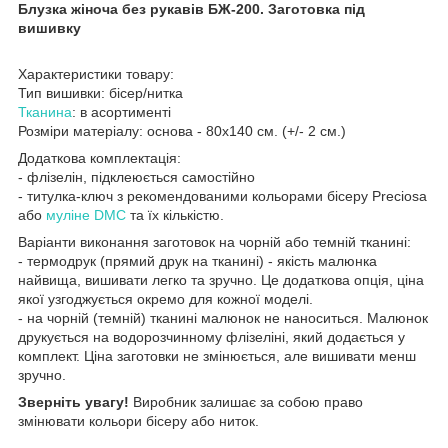
Блузка жіноча без рукавів БЖ-200. Заготовка під
вишивку
Характеристики товару:
Тип вишивки: бісер/нитка
Тканина
: в асортименті
Розміри матеріалу: основа - 80х140 см. (+/- 2 см.)
Додаткова комплектація:
- флізелін, підклеюється самостійно
- титулка-ключ з рекомендованими кольорами бісеру Preciosa
або
муліне DMC
та їх кількістю.
Варіанти виконання заготовок на чорній або темній тканині:
- термодрук (прямий друк на тканині) - якість малюнка
найвища, вишивати легко та зручно. Це додаткова опція, ціна
якої узгоджується окремо для кожної моделі.
- на чорній (темній) тканині малюнок не наноситься. Малюнок
друкується на водорозчинному флізеліні, який додається у
комплект. Ціна заготовки не змінюється, але вишивати менш
зручно.
Зверніть увагу!
Виробник залишає за собою право
змінювати кольори бісеру або ниток.