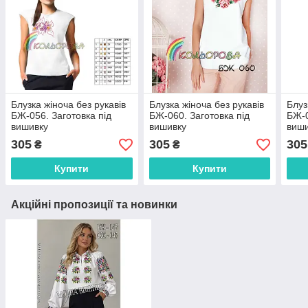
Блузка жіноча без рукавів
Блузка жіноча без рукавів
Блуз
БЖ-056. Заготовка під
БЖ-060. Заготовка під
БЖ-0
вишивку
вишивку
виш
305
305
305
₴
₴
Купити
Купити
Акційні пропозиції та новинки