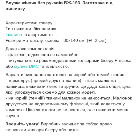
Блузка жіноча без рукавів БЖ-193. Заготовка під
вишивку
Характеристики товару:
Тип вишивки: бісер/нитка
Тканина
: в асортименті
Розміри матеріалу: основа - 80х140 см. (+/- 2 см.)
Додаткова комплектація:
- флізелін, підклеюється самостійно
- титулка-ключ з рекомендованими кольорами бісеру Preciosa
або
муліне DMC
та їх кількістю.
Варіанти виконання заготовок на чорній або темній тканині:
- термодрук (прямий друк на тканині) - якість малюнка
найвища, вишивати легко та зручно. Це додаткова опція, ціна
якої узгоджується окремо для кожної моделі.
- на чорній (темній) тканині малюнок не наноситься. Малюнок
друкується на водорозчинному флізеліні, який додається у
комплект. Ціна заготовки не змінюється, але вишивати менш
зручно.
Зверніть увагу!
Виробник залишає за собою право
змінювати кольори бісеру або ниток.