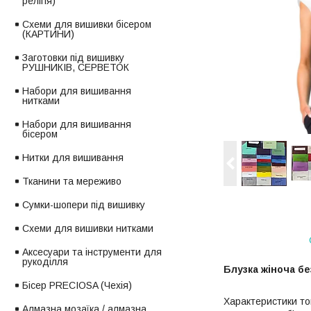
релігія)
Схеми для вишивки бісером
(КАРТИНИ)
Заготовки під вишивку
РУШНИКІВ, СЕРВЕТОК
Набори для вишивання
нитками
Набори для вишивання
бісером
Нитки для вишивання
Тканини та мереживо
Сумки-шопери під вишивку
Схеми для вишивки нитками
Аксесуари та інструменти для
рукоділля
Блузка жіноча бе
Бісер PRECIOSA (Чехія)
Характеристики то
Алмазна мозаїка / алмазна