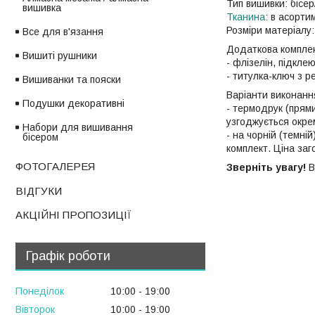
Тип вишивки: бісер
вишивка
Тканина
: в асорти
Розміри матеріалу: 
Все для в'язання
Додаткова комплек
Вишиті рушники
- флізелін, підкле
- титулка-ключ з 
Вишиванки та пояски
Варіанти виконання
Подушки декоративні
- термодрук (прями
узгоджується окре
Набори для вишивання
- на чорній (темні
бісером
комплект. Ціна за
ФОТОГАЛЕРЕЯ
Зверніть увагу!
В
ВІДГУКИ
АКЦІЙНІ ПРОПОЗИЦІЇ
Графік роботи
Понеділок
10:00
19:00
Вівторок
10:00
19:00