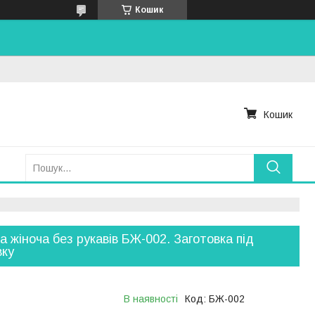
Кошик
Кошик
а жіноча без рукавів БЖ-002. Заготовка під
вку
В наявності
Код:
БЖ-002