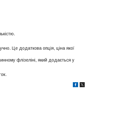
лькістю.
учно. Це додаткова опція, ціна якої
инному флізеліні, який додається у
ок.