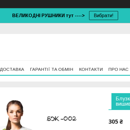
ВЕЛИКОДНІ РУШНИКИ тут ---->
Вибрати!
 ДОСТАВКА
ГАРАНТІЇ ТА ОБМІН
КОНТАКТИ
ПРО НАС
Блузк
виши
305 ₴