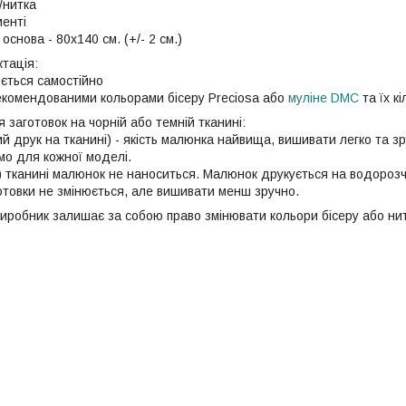
/нитка
менті
основа - 80х140 см. (+/- 2 см.)
тація:
юється самостійно
рекомендованими кольорами бісеру Preciosa або
муліне DMC
та їх кі
 заготовок на чорній або темній тканині:
й друк на тканині) - якість малюнка найвища, вишивати легко та зр
мо для кожної моделі.
й) тканині малюнок не наноситься. Малюнок друкується на водорозч
готовки не змінюється, але вишивати менш зручно.
иробник залишає за собою право змінювати кольори бісеру або нит