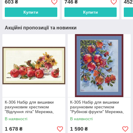
603
746
452
₴
₴
Купити
Купити
Акційні пропозиції та новинки
К-306 Набір для вишивки
К-305 Набір для вишивки
рахунковим хрестиком
рахунковим хрестиком
"Відлуння літа" Мережка,
"Рубінові фрукти" Мережка,
32х17 см, Aida 16
25х36 см, Aida 16
В наявності
В наявності
1 678
1 590
₴
₴