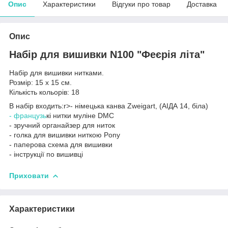
Опис
Характеристики
Відгуки про товар
Доставка
Опис
Набір для вишивки N100 "Феєрія літа"
Набір для вишивки нитками.
Розмір: 15 х 15 см.
Кількість кольорів: 18
В набір входить:r>- німецька канва Zweigart, (АІДА 14, біла)
- французь
кі нитки муліне DMC
- зручний органайзер для ниток
- голка для вишивки ниткою Pony
- паперова схема для вишивки
- інструкції по вишивці
Приховати
Характеристики