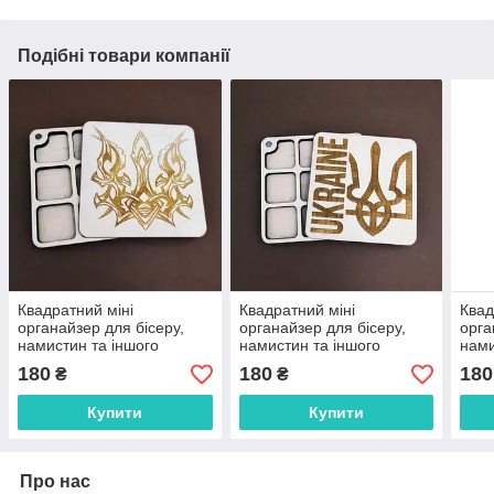
Подібні товари компанії
Квадратний міні
Квадратний міні
Квад
органайзер для бісеру,
органайзер для бісеру,
орга
намистин та іншого
намистин та іншого
нами
дріб'язку Коробушка
дріб'язку Коробушка
дріб
180
180
180
₴
₴
(060316)
(060317)
(060
Купити
Купити
Про нас