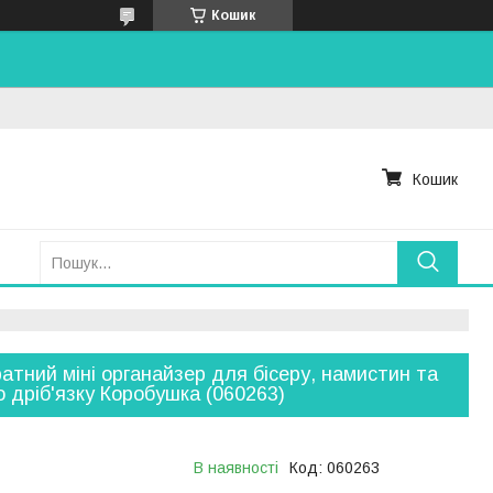
Кошик
Кошик
атний міні органайзер для бісеру, намистин та
о дріб'язку Коробушка (060263)
В наявності
Код:
060263