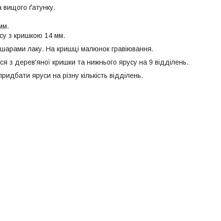
 вищого ґатунку.
мм.
су з кришкою 14 мм.
шарами лаку. На кришці малюнок гравіювання.
я з дерев'яної кришки та нижнього ярусу на 9 відділень.
идбати яруси на різну кількість відділень.