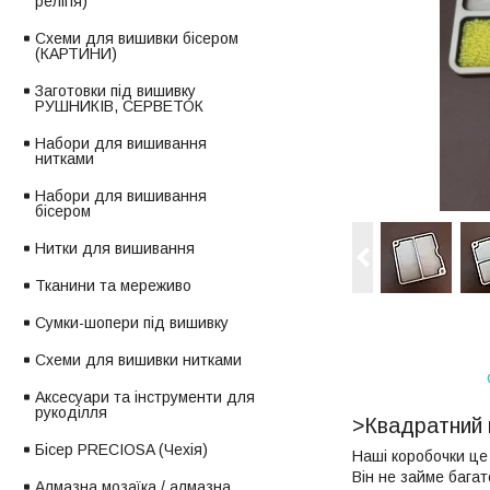
релігія)
Схеми для вишивки бісером
(КАРТИНИ)
Заготовки під вишивку
РУШНИКІВ, СЕРВЕТОК
Набори для вишивання
нитками
Набори для вишивання
бісером
Нитки для вишивання
Тканини та мереживо
Сумки-шопери під вишивку
Схеми для вишивки нитками
Аксесуари та інструменти для
рукоділля
>Квадратний м
Бісер PRECIOSA (Чехія)
Наші коробочки це 
Він не займе багат
Алмазна мозаїка / алмазна