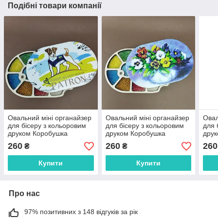
Подібні товари компанії
Овальний міні органайзер
Овальний міні органайзер
Овал
для бісеру з кольоровим
для бісеру з кольоровим
для 
друком Коробушка
друком Коробушка
друк
(060301)
(060302)
(060
260
260
260
₴
₴
Купити
Купити
Про нас
97% позитивних з 148 відгуків за рік