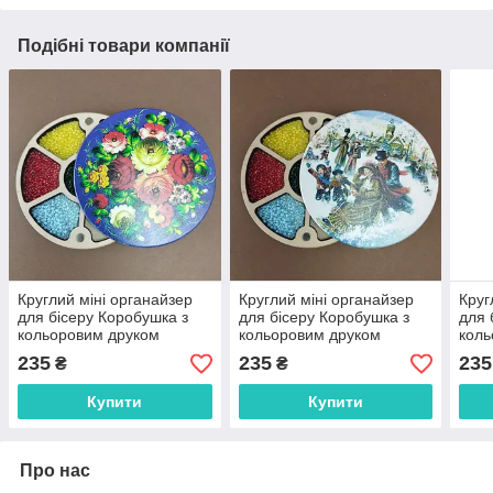
Подібні товари компанії
Круглий міні органайзер
Круглий міні органайзер
Круг
для бісеру Коробушка з
для бісеру Коробушка з
для 
кольоровим друком
кольоровим друком
коль
(060166)
(060167)
(060
235
235
235
₴
₴
Купити
Купити
Про нас