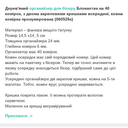
Дерев'яний
органайзер для бісеру
Блокнотик на 40
комірок, з двома акриловими кришками всередині, кожна
комірка пронумерована (060526к)
Матеріал – фанера вищого ґатунку.
Розмір 14,5 х14, 5 см.
Товщина органайзера 24 мм.
Глибина комірок 6 мм.
Організатор має 40 комірок.
Кожен осередок має свій порядковий номер. Цей номер
вкажіть на пакетику з бісером. Тепер ви точно знатимете в
якому осередку знаходиться бісер, підібраний саме до цієї
роботи.
Усередині органайзера дві акрилові кришки, кожна на 5-ти
магнітах. Тобто. кожен ярус усередині закривається.
Кришка покрита лаком. її можна протирати вологою
серветкою.
Малюнок на кришці вигравіруваний.
Приховати