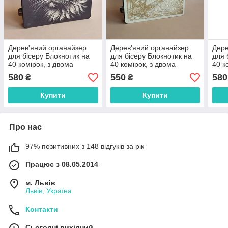
Дерев'яний органайзер
Дерев'яний органайзер
Дере
для бісеру Блокнотик на
для бісеру Блокнотик на
для 
40 комірок, з двома
40 комірок, з двома
40 к
акриловими кришками
акриловими кришками
акр
580
550
580
₴
₴
всередині, кожна комірка
всередині, кожна комірка
всер
пронумерована
пронумерована
про
Купити
Купити
Про нас
97% позитивних з 148 відгуків за рік
Працює з 08.05.2014
м. Львів
Львів, Україна
Контакти
Сьогодні вихідний