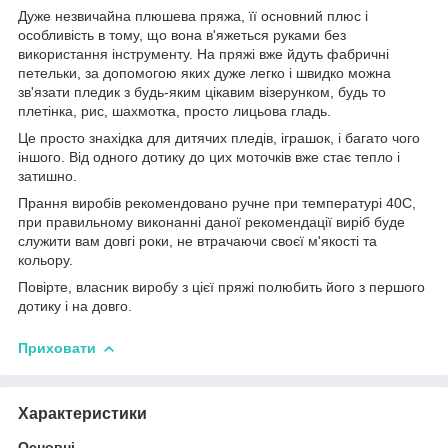
Дуже незвичайна плюшева пряжа, її основний плюс і
особливість в тому, що вона в'яжеться руками без
використання інструменту. На пряжі вже йдуть фабричні
петельки, за допомогою яких дуже легко і швидко можна
зв'язати пледик з будь-яким цікавим візерунком, будь то
плетінка, рис, шахмотка, просто лицьова гладь.
Це просто знахідка для дитячих пледів, іграшок, і багато чого
іншого. Від одного дотику до цих моточків вже стає тепло і
затишно.
Прання виробів рекомендовано ручне при температурі 40С,
при правильному виконанні даної рекомендації виріб буде
служити вам довгі роки, не втрачаючи своєї м'якості та
кольору.
Повірте, власник виробу з цієї пряжі полюбить його з першого
дотику і на довго.
Приховати
Характеристики
Основні