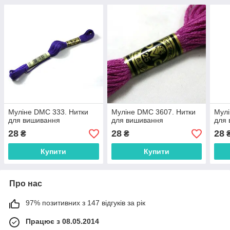
Муліне DMC 333. Нитки
Муліне DMC 3607. Нитки
Мулі
для вишивання
для вишивання
для
28
28
28
₴
₴
Купити
Купити
Про нас
97% позитивних з 147 відгуків за рік
Працює з 08.05.2014