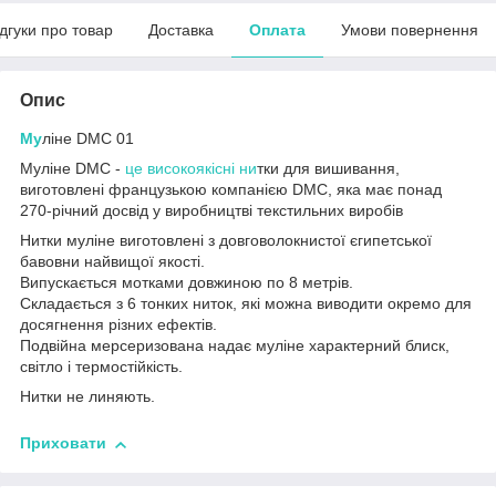
ідгуки про товар
Доставка
Оплата
Умови повернення
Опис
Му
ліне DMC 01
Муліне DMC -
це високоякісні ни
тки для вишивання,
виготовлені французькою компанією DMC, яка має понад
270-річний досвід у виробництві текстильних виробів
Нитки муліне виготовлені з довговолокнистої єгипетської
бавовни найвищої якості.
Випускається мотками довжиною по 8 метрів.
Складається з 6 тонких ниток, які можна виводити окремо для
досягнення різних ефектів.
Подвійна мерсеризована надає муліне характерний блиск,
світло і термостійкість.
Нитки не линяють.
Приховати